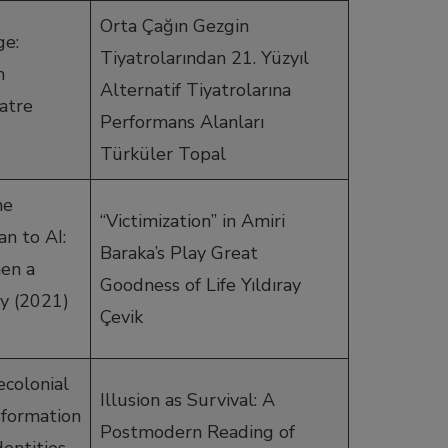
Orta Çağın Gezgin
ge:
Tiyatrolarından 21. Yüzyıl
n
Alternatif Tiyatrolarına
atre
Performans Alanları
Türküler Topal
he
“Victimization” in Amiri
n to AI:
Baraka’s Play Great
en a
Goodness of Life Yıldıray
y (2021)
Çevik
ecolonial
Illusion as Survival: A
sformation
Postmodern Reading of
dentities