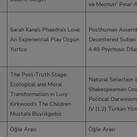
ve Mecnun” Pınar A
Sarah Kane’s Phaedra’s Love:
Posthuman Assemb
An Experiential Play Özgün
Decentered Subject
Yurtcu
4.48 Psychosis Dil
The Post-Truth Stage:
Natural Selection i
Ecological and Moral
Shakespearean Cou
Transformation in Lucy
Political Darwinis
Kirkwood’s The Children
IV (1,2) Türkan Yıl
Mustafa Büyükgebiz
Öğle Arası
Öğle Arası