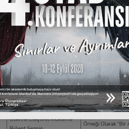
Salon 1
Salon 2
Keynote: Prof. Dr. Frieda
Ekotto – Shakespeare in
African Dress: Negotiating a
New Black Identity (Amfi 1)
Tiyatronun Evrimi
Uygulamalı Tiyatronun
Ritüele Yeniden 
Yöntem ve Yaklaşımları
ve Yerel Bir Törens
Üzerine Eleştirel İnceleme
Örneği Olarak “Bir 
Bülent Sezgin