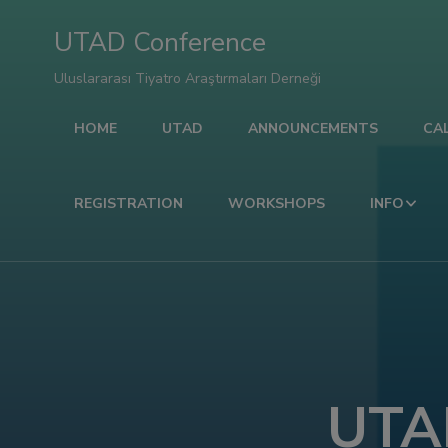
el
UTAD Conference
el
Uluslararası Tiyatro Araştırmaları Derneği
HOME
UTAD
ANNOUNCEMENTS
CA
etleri
REGISTRATION
WORKSHOPS
INFO
UTA
el