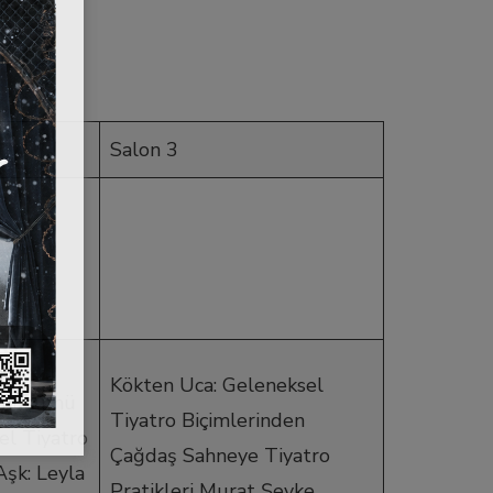
Salon 3
nde
Kökten Uca: Geleneksel
Dönüşümü
Tiyatro Biçimlerinden
el Tiyatro
Çağdaş Sahneye Tiyatro
Aşk: Leyla
Pratikleri Murat Şevke