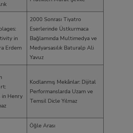
rık
2000 Sonrası Tiyatro
lages:
Eserlerinde Üstkurmaca
ivity in
Bağlamında Multimedya ve
ara Erdem
Medyarsasılık Baturalp Ali
Yavuz
n
Kodlanmış Mekânlar: Dijital
rt:
Performanslarda Uzam ve
m in Henry
Temsil Dicle Yılmaz
maz
Öğle Arası