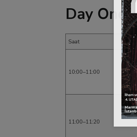
el
Day One
el
Saat
el
el
10:00–11:00
el
el
11:00–11:20