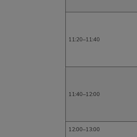
nel
11:20–11:40
nel
nel
11:40–12:00
nel
el
12:00–13:00