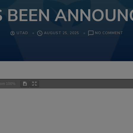
 BEEN ANNOUN
ON
UTAD
AUGUST 25, 2025
NO COMMENT
UTA
2025
PRO
HAS
BEE
ANN
oom
100%