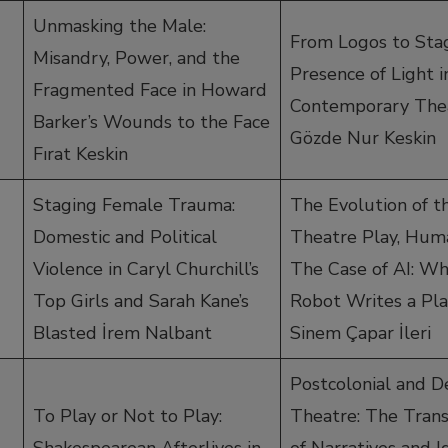
Unmasking the Male:
From Logos to Sta
Misandry, Power, and the
Presence of Light i
Fragmented Face in Howard
Contemporary The
Barker’s Wounds to the Face
Gözde Nur Keskin
Fırat Keskin
Staging Female Trauma:
The Evolution of t
Domestic and Political
Theatre Play, Huma
Violence in Caryl Churchill’s
The Case of AI: Wh
Top Girls and Sarah Kane’s
Robot Writes a Pla
Blasted İrem Nalbant
Sinem Çapar İleri
Postcolonial and D
To Play or Not to Play:
Theatre: The Tran
Shakespearean Afterlives in
of Narratives and I