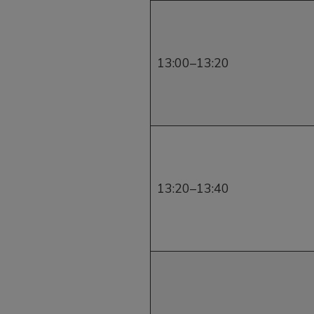
13:00–13:20
el
el
el
13:20–13:40
nel