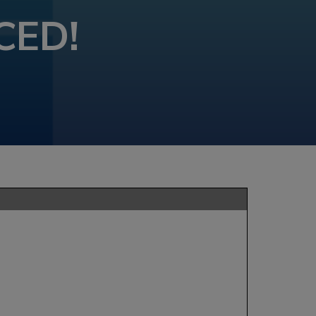
CED!
D
GRAMME
N
OUNCED!