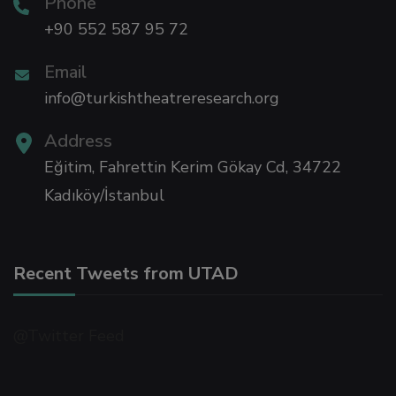
Phone
+90 552 587 95 72
Email
info@turkishtheatreresearch.org
t
Address
t
Eğitim, Fahrettin Kerim Gökay Cd, 34722
Kadıköy/İstanbul
t
l
Recent Tweets from UTAD
l
@Twitter Feed