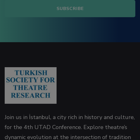
l
l
l
 al
el
el
el
Join us in İstanbul, a city rich in history and culture,
for the 4th UTAD Conference. Explore theatre’s
el
dynamic evolution at the intersection of tradition