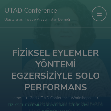
l
UTAD Conference
l
Uluslararası Tiyatro Araştırmaları Derneği
tleri
FİZİKSEL EYLEMLER
YÖNTEMİ
EGZERSİZİYLE SOLO
PERFORMANS
Home
2nd UTAD Conference Workshops
FİZİKSEL EYLEMLER YÖNTEMİ EGZERSİZİYLE SOLO
l