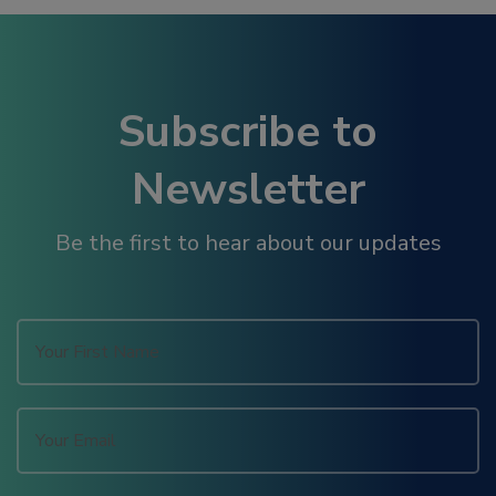
l
l
Subscribe to
Newsletter
l
Be the first to hear about our updates
l
l
l
l