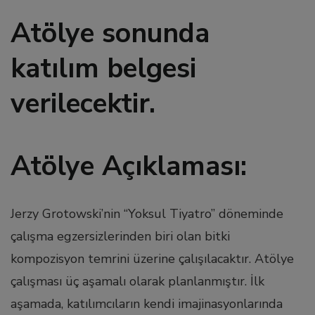
l
Atölye sonunda
l
katılım belgesi
verilecektir.
l
l
Atölye Açıklaması:
l
Jerzy Grotowski’nin “Yoksul Tiyatro” döneminde
l
çalışma egzersizlerinden biri olan bitki
kompozisyon temrini üzerine çalışılacaktır. Atölye
çalışması üç aşamalı olarak planlanmıştır. İlk
aşamada, katılımcıların kendi imajinasyonlarında