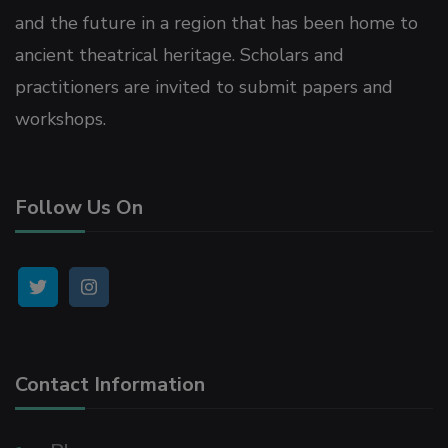
and the future in a region that has been home to
el
ancient theatrical heritage. Scholars and
practitioners are invited to submit papers and
el
workshops.
el
Follow Us On
el
el
l
Contact Information
t
at