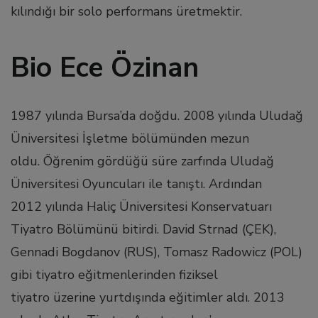
kılındığı bir solo performans üretmektir.
 al
Bio Ece Özinan
l
1987 yılında Bursa’da doğdu. 2008 yılında Uludağ
l
Üniversitesi İşletme bölümünden mezun
oldu. Öğrenim gördüğü süre zarfında Uludağ
l
Üniversitesi Oyuncuları ile tanıştı. Ardından
l
2012 yılında Haliç Üniversitesi Konservatuarı
Tiyatro Bölümünü bitirdi. David Strnad (ÇEK),
l
Gennadi Bogdanov (RUS), Tomasz Radowicz (POL)
gibi tiyatro eğitmenlerinden fiziksel
l
tiyatro üzerine yurtdışında eğitimler aldı. 2013