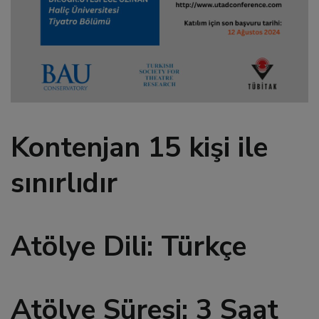
l
l
l
l
Kontenjan 15 kişi ile
l
sınırlıdır
l
Atölye Dili: Türkçe
l
 al
Atölye Süresi: 3 Saat