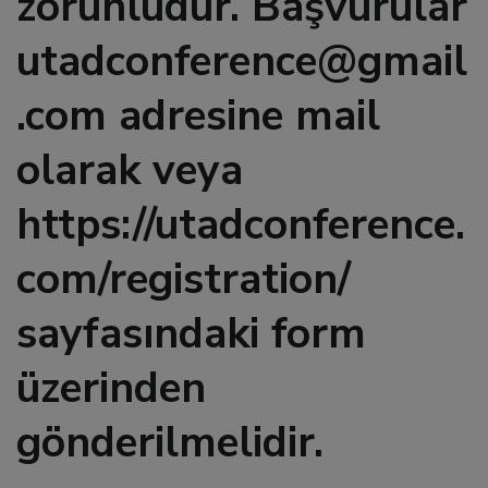
zorunludur. Başvurular
utadconference@gmail
l
.com adresine mail
l
olarak veya
l
https://utadconference.
l
com/registration/
l
sayfasındaki form
üzerinden
l
gönderilmelidir.
l