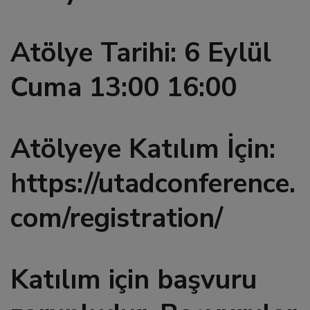
 al
Atölye Tarihi: 6 Eylül
l
Cuma 13:00 16:00
l
Atölyeye Katılım İçin:
l
https://utadconference.
l
com/registration/
l
l
Katılım için başvuru
l