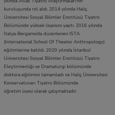
yılında Atlas Tiyatro Araştırmaları’nın
l
kuruluşunda rol aldı. 2014 yılında Haliç
Üniversitesi Sosyal Bilimler Enstitüsü Tiyatro
l
Bölümünde yüksek lisansını yaptı. 2016 yılında
İtalya-Bergamo’da düzenlenen ISTA
l
(International School Of Theater Anthropology)
eğitimlerine katıldı. 2020 yılında İstanbul
l
Üniversitesi Sosyal Bilimler Enstitüsü Tiyatro
l
Eleştirmenliği ve Dramaturgi bölümünde
doktora eğitimini tamamladı ve Haliç Üniversitesi
l
Konservatuvarı Tiyatro Bölümünde
öğretim üyesi olarak çalışmaktadır.
l