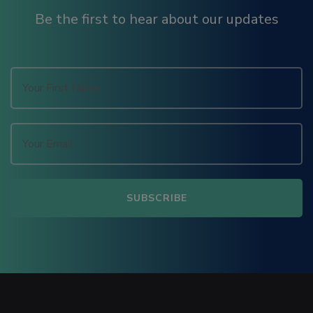
Be the first to hear about our updates
 bayan
l
l