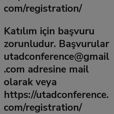
com/registration/
l
Katılım için başvuru
l
zorunludur. Başvurular
l
utadconference@gmail
l
.com adresine mail
l
olarak veya
l
https://utadconference.
l
com/registration/