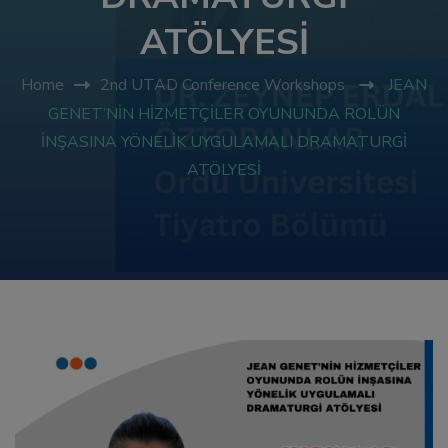
ATÖLYESİ
l
Home
2nd UTAD Conference Workshops
JEAN
l
GENET’NİN HİZMETÇİLER OYUNUNDA ROLÜN
İNŞASINA YÖNELİK UYGULAMALI DRAMATURGİ
l
ATÖLYESİ
l
l
l
l