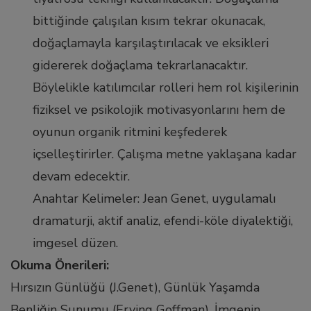
l
bittiğinde çalışılan kısım tekrar okunacak,
doğaçlamayla karşılaştırılacak ve eksikleri
l
gidererek doğaçlama tekrarlanacaktır.
Böylelikle katılımcılar rolleri hem rol kişilerinin
l
fiziksel ve psikolojik motivasyonlarını hem de
oyunun organik ritmini keşfederek
l
içselleştirirler. Çalışma metne yaklaşana kadar
devam edecektir.
l
Anahtar Kelimeler: Jean Genet, uygulamalı
l
dramaturji, aktif analiz, efendi-köle diyalektiği,
imgesel düzen.
Okuma Önerileri:
Hırsızın Günlüğü (J.Genet), Günlük Yaşamda
l
Benliğin Sunumu (Erving Goffman), İmgenin