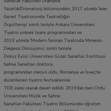
Sanatlar Fakültesi Dramatik
l
Yazarlık/Dramaturji bölümünden, 2017 yılında ‘Jean
Genet Tiyatrosunda Teatralliğin
l
Örgütlenişi’ isimli teziyle Ankara Üniversitesi
l
Tiyatro yüksek lisans programından ve
2023 yılında ‘Modern Sonrası Tiyatroda Mimesis-
 al
Diegesis Dönüşümü’ isimli teziyle
Dokuz Eylül Üniversitesi Güzel Sanatlar Enstitüsü
l
Sahne Sanatları doktora
programından mezun oldu. Romanya ve İsveç’te
l
düzenlenen tiyatro festivallerine
TEB üyesi olarak davet edildi. 2019’dan beri Ordu
l
Üniversitesi Müzik ve Sahne
Sanatları Fakültesi Tiyatro Bölümünde öğretim
l