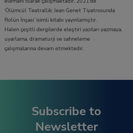
elemanı olarak çalışmaktadır. 2021’de
l
‘Ölümcül Teatrallik: Jean Genet Tiyatrosunda
Rolün İnşası’ isimli kitabı yayınlamıştır.
l
Halen çeşitli dergilerde eleştiri yazıları yazmaya,
uyarlama, dramaturji ve sahneleme
l
çalışmalarına devam etmektedir.
l
l
l
Subscribe to
t
Newsletter
at