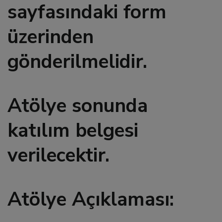
sayfasındaki form
l
üzerinden
l
gönderilmelidir.
l
l
Atölye sonunda
katılım belgesi
l
verilecektir.
l
Atölye Açıklaması: