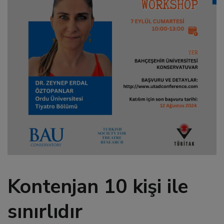
l
l
l
l
l
l
l
Kontenjan 10 kişi ile
sınırlıdır
 al