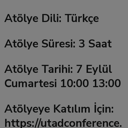
 al
Atölye Dili: Türkçe
l
Atölye Süresi: 3 Saat
l
l
Atölye Tarihi: 7 Eylül
l
Cumartesi 10:00 13:00
l
Atölyeye Katılım İçin:
l
https://utadconference.
l