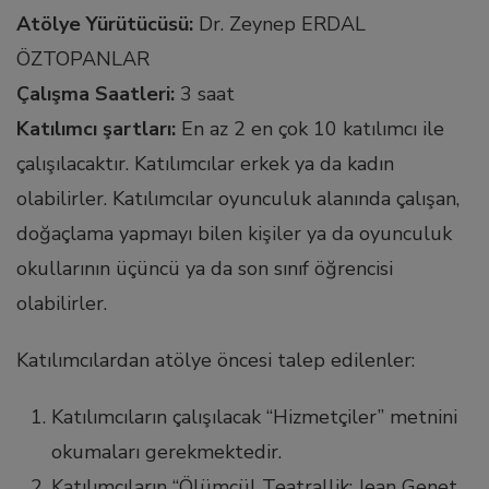
Atölye Yürütücüsü:
Dr. Zeynep ERDAL
l
ÖZTOPANLAR
Çalışma Saatleri:
3 saat
Katılımcı şartları:
En az 2 en çok 10 katılımcı ile
çalışılacaktır. Katılımcılar erkek ya da kadın
l
olabilirler. Katılımcılar oyunculuk alanında çalışan,
doğaçlama yapmayı bilen kişiler ya da oyunculuk
okullarının üçüncü ya da son sınıf öğrencisi
l
olabilirler.
Katılımcılardan atölye öncesi talep edilenler:
l
Katılımcıların çalışılacak “Hizmetçiler” metnini
l
okumaları gerekmektedir.
Katılımcıların “Ölümcül Teatrallik: Jean Genet