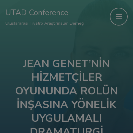
l
UTAD Conference
l
Uluslararası Tiyatro Araştırmaları Derneği
leri
JEAN GENET’NİN
HİZMETÇİLER
OYUNUNDA ROLÜN
İNŞASINA YÖNELİK
UYGULAMALI
l
DRAMATURGİ