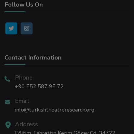
Follow Us On
su
su
su
Contact Information
su
Phone
+90 552 587 95 72
Email
info@turkishtheatreresearch.org
Address
Eğitim, Fahrettin Kerim Gökay Cd, 34722