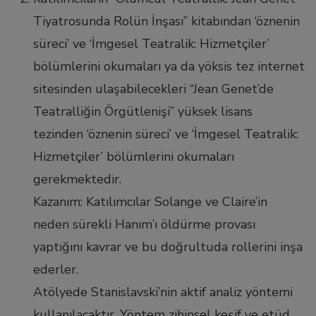
Tiyatrosunda Rolün İnşası” kitabından ‘öznenin
süreci’ ve ‘İmgesel Teatralik: Hizmetçiler’
bölümlerini okumaları ya da yöksis tez internet
l
sitesinden ulaşabilecekleri “Jean Genet’de
Teatralliğin Örgütlenişi” yüksek lisans
l
tezinden ‘öznenin süreci’ ve ‘İmgesel Teatralik:
Hizmetçiler’ bölümlerini okumaları
l
gerekmektedir.
Kazanım: Katılımcılar Solange ve Claire’in
l
neden sürekli Hanım’ı öldürme provası
yaptığını kavrar ve bu doğrultuda rollerini inşa
ederler.
Atölyede Stanislavski’nin aktif analiz yöntemi
kullanılacaktır. Yöntem zihinsel keşif ve etüd