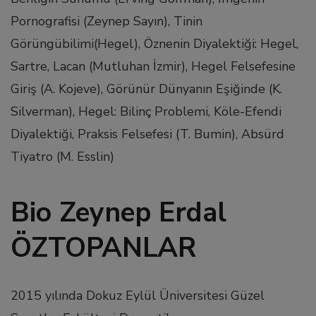
Pornografisi (Zeynep Sayın), Tinin
l
Görüngübilimi(Hegel), Öznenin Diyalektiği: Hegel,
Sartre, Lacan (Mutluhan İzmir), Hegel Felsefesine
l
Giriş (A. Kojeve), Görünür Dünyanın Eşiğinde (K.
Silverman), Hegel: Bilinç Problemi, Köle-Efendi
l
Diyalektiği, Praksis Felsefesi (T. Bumin), Absürd
l
Tiyatro (M. Esslin)
l
Bio Zeynep Erdal
ÖZTOPANLAR
l
l
2015 yılında Dokuz Eylül Üniversitesi Güzel