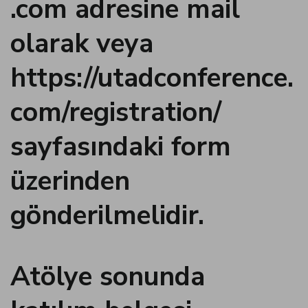
.com adresine mail
olarak veya
panel
https://utadconference.
panel
com/registration/
panel
sayfasındaki form
panel
üzerinden
panel
gönderilmelidir.
panel
Atölye sonunda
panel