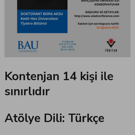
panel
panel
panel
panel
Kontenjan 14 kişi ile
panel
sınırlıdır
panel
panel
Atölye Dili: Türkçe
atın al