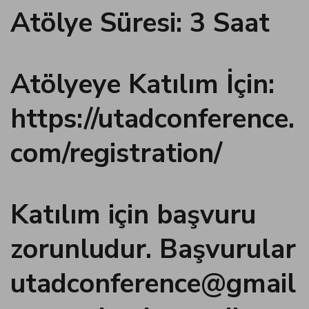
Atölye Süresi: 3 Saat
atın al
panel
Atölyeye Katılım İçin:
panel
https://utadconference.
panel
com/registration/
panel
Katılım için başvuru
panel
zorunludur. Başvurular
panel
utadconference@gmail
panel