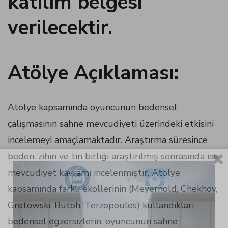
katılım belgesi
panel
verilecektir.
panel
Atölye Açıklaması:
panel
panel
Atölye kapsamında oyuncunun bedensel
çalışmasının sahne mevcudiyeti üzerindeki etkisini
panel
incelemeyi amaçlamaktadır. Araştırma süresince
beden, zihin ve tin birliği araştırılmış sonrasında ise
panel
mevcudiyet kavramı incelenmiştir. Atölye
kapsamında farklı ekollerinin (Meyerhold, Chekhov,
Grotowski, Butoh, Terzopoulos) kullandıkları
bedensel egzersizlerin, oyuncunun sahne