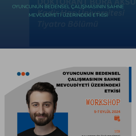
OYUNCUNUN BEDENSEL ÇALIŞMASININ SAHNE
panel
MEVCUDİYETİ ÜZERİNDEKİ ETKİSİ
panel
panel
panel
panel
panel
panel