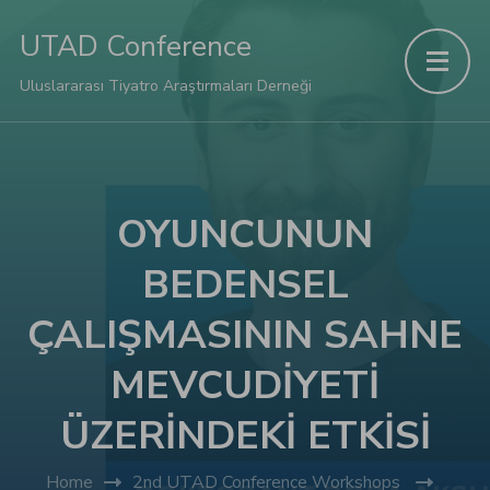
panel
UTAD Conference
panel
Uluslararası Tiyatro Araştırmaları Derneği
aketleri
OYUNCUNUN
BEDENSEL
ÇALIŞMASININ SAHNE
MEVCUDİYETİ
ÜZERİNDEKİ ETKİSİ
panel
Home
2nd UTAD Conference Workshops