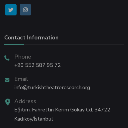
panel
panel
Contact Information
panel
Phone
panel
+90 552 587 95 72
Email
panel
info@turkishtheatreresearch.org
panel
Address
Eğitim, Fahrettin Kerim Gökay Cd, 34722
panel
Kadıköy/İstanbul