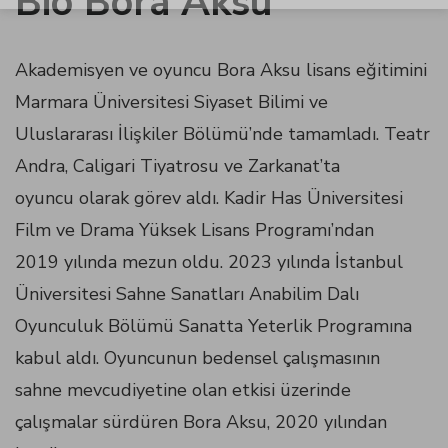
Bio Bora Aksu
u
Akademisyen ve oyuncu Bora Aksu lisans eğitimini
Marmara Üniversitesi Siyaset Bilimi ve
panel
Uluslararası İlişkiler Bölümü’nde tamamladı. Teatr
Andra, Caligari Tiyatrosu ve Zarkanat’ta
panel
oyuncu olarak görev aldı. Kadir Has Üniversitesi
Film ve Drama Yüksek Lisans Programı’ndan
panel
2019 yılında mezun oldu. 2023 yılında İstanbul
Üniversitesi Sahne Sanatları Anabilim Dalı
Panel
Oyunculuk Bölümü Sanatta Yeterlik Programına
kabul aldı. Oyuncunun bedensel çalışmasının
sahne mevcudiyetine olan etkisi üzerinde
çalışmalar sürdüren Bora Aksu, 2020 yılından