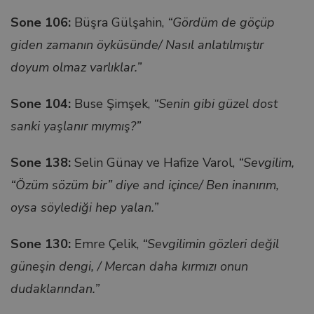
ın al
Sone 106:
Büşra Gülşahin,
“Gördüm de göçüp
giden zamanın öyküsünde/ Nasıl anlatılmıştır
nel
doyum olmaz varlıklar.”
nel
Sone 104:
Buse Şimşek,
“Senin gibi güzel dost
sanki yaşlanır mıymış?”
nel
Sone 138:
Selin Günay ve Hafize Varol,
“Sevgilim,
“Özüm sözüm bir” diye and içince/ Ben inanırım,
nel
oysa söylediği hep yalan.”
nel
Sone 130:
Emre Çelik,
“Sevgilimin gözleri değil
güneşin dengi, / Mercan daha kırmızı onun
nel
dudaklarından.”
nel