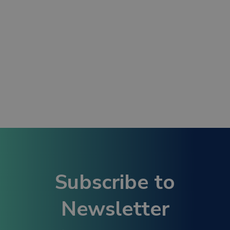
nel
nel
k
Subscribe to
Newsletter