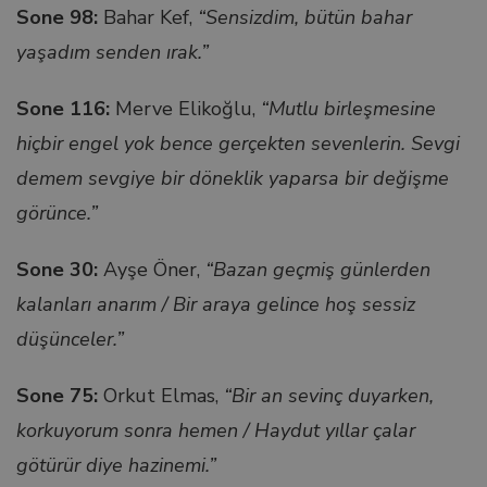
Sone 98:
Bahar Kef,
“Sensizdim, bütün bahar
yaşadım senden ırak.”
nel
Sone 116:
Merve Elikoğlu,
“Mutlu birleşmesine
nel
hiçbir engel yok bence gerçekten sevenlerin. Sevgi
demem sevgiye bir döneklik yaparsa bir değişme
nel
görünce.”
nel
Sone 30:
Ayşe Öner,
“Bazan geçmiş günlerden
kalanları anarım / Bir araya gelince hoş sessiz
nel
düşünceler.”
nel
Sone 75:
Orkut Elmas,
“Bir an sevinç duyarken,
korkuyorum sonra hemen / Haydut yıllar çalar
nel
götürür diye hazinemi.”