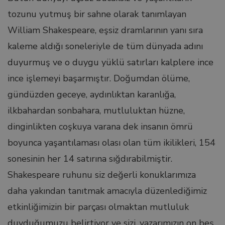
tozunu yutmuş bir sahne olarak tanımlayan
nel
William Shakespeare, eşsiz dramlarının yanı sıra
kaleme aldığı soneleriyle de tüm dünyada adını
nel
duyurmuş ve o duygu yüklü satırları kalplere ince
ince işlemeyi başarmıştır. Doğumdan ölüme,
nel
gündüzden geceye, aydınlıktan karanlığa,
nel
ilkbahardan sonbahara, mutluluktan hüzne,
dinginlikten coşkuya varana dek insanın ömrü
nel
boyunca yaşantılaması olası olan tüm ikilikleri, 154
sonesinin her 14 satırına sığdırabilmiştir.
nel
Shakespeare ruhunu siz değerli konuklarımıza
daha yakından tanıtmak amacıyla düzenlediğimiz
nel
etkinliğimizin bir parçası olmaktan mutluluk
duyduğumuzu belirtiyor ve sizi, yazarımızın on beş