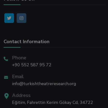
nel
nel
nel
Contact Information
nel
Phone
+90 552 587 95 72
nel
Email
nel
info@turkishtheatreresearch.org
Address
nel
Eğitim, Fahrettin Kerim Gökay Cd, 34722