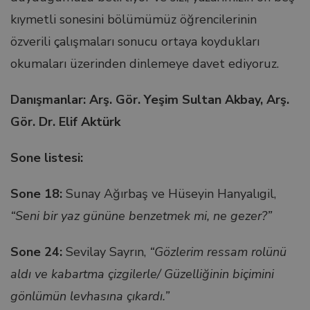
nel
kıymetli sonesini bölümümüz öğrencilerinin
özverili çalışmaları sonucu ortaya koydukları
nel
okumaları üzerinden dinlemeye davet ediyoruz.
nel
Danışmanlar: Arş. Gör. Yeşim Sultan Akbay, Arş.
Gör. Dr. Elif Aktürk
nel
Sone listesi:
nel
Sone 18:
Sunay Ağırbaş ve Hüseyin Hanyalıgil,
nel
“Seni bir yaz gününe benzetmek mi, ne gezer?”
nel
Sone 24:
Sevilay Sayrın,
“Gözlerim ressam rolünü
aldı ve kabartma çizgilerle/ Güzelliğinin biçimini
ın al
gönlümün levhasına çıkardı.”