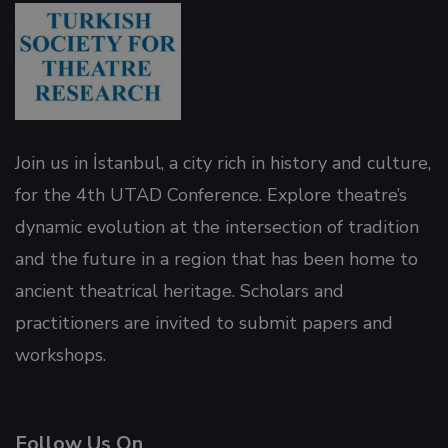
nel
nel
nel
Join us in İstanbul, a city rich in history and culture,
for the 4th UTAD Conference. Explore theatre’s
nel
dynamic evolution at the intersection of tradition
nel
and the future in a region that has been home to
ancient theatrical heritage. Scholars and
nel
practitioners are invited to submit papers and
workshops.
nel
Follow Us On