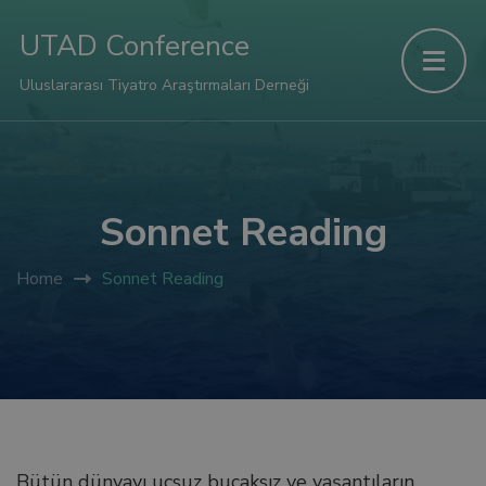
nel
UTAD Conference
nel
Uluslararası Tiyatro Araştırmaları Derneği
etleri
Sonnet Reading
Home
Sonnet Reading
nel
Bütün dünyayı uçsuz bucaksız ve yaşantıların